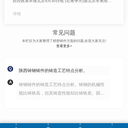
防控政策本报北京9月30日电 (记者季芳)据北京冬奥组委
官网消息：9月29日，**奥委会主席巴赫主持召开**奥委会
详情
执行委员会会议，**残奥委会主席帕森斯列席。会议审议
了北京2022年冬奥会和冬残奥会疫情防控关键政策。面对
常见问题
新冠肺炎疫情蔓延的不确定性，北京冬奥组委与**奥...
本栏目为大家整理了精密铸件方面的问题,欢迎大家关注!
查看更多+
Q
陕西铸钢铸件的铸造工艺特点分析。
A
铸钢铸件的铸造工艺特点分析。铸钢的机械性
能比铸铁高，但其铸造性能却比铸铁差。因为
铸钢的熔点较高，钢液易氧化、钢水的流动性
差、收缩大，其体收缩率为10～14%，线收缩
为1.8～2.5%。为防止铸钢件产生...