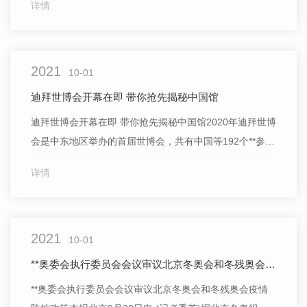
详情
城市文化相互助力。展现成都历史文化底蕴本届大运会火
炬“蓉火”，取意成都简称“蓉”。火炬顶部，中国文化遗产标
志、成都城市形象标识“太阳神鸟”展现着成都的历史文化
2021
底蕴。...
10-01
迪拜世博会开幕在即 带你抢先揭秘中国馆
迪拜世博会开幕在即 带你抢先揭秘中国馆2020年迪拜世博
会是中东地区举办的首届世博会，共有中国等192个**参
展，其中命名为“华夏之光”的中国馆占地4636平方米，是
详情
本届世博会面积..的展馆之一，它以“构建人类命运共同体
——创新和机遇”为主题，以“一带一路”倡议为统领，旨在
宣扬中华..传统文化、反映全人类普遍愿望和共同...
2021
10-01
**奥委会执行委员会会议审议北京冬奥会和冬残奥会疫情防控政策
**奥委会执行委员会会议审议北京冬奥会和冬残奥会疫情