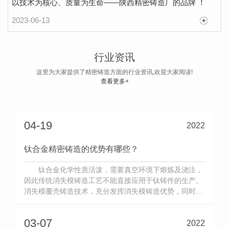
以技术为核心、质量为生命——陕西精密铸造厂的品牌 ！
2023-06-13
精密铸造广泛采用的制壳工艺有哪些？
目前国内精密铸件生产中广泛采用的制壳工艺有
行业资讯
四种：A.水玻璃壳； B. 复合外壳； C. 硅溶胶壳（低
这里为大家提供了精密铸造方面的行业资讯,欢迎大家阅读!
温蜡）； D.硅溶胶壳（中温蜡））。前3种方案均使
查看更多+
2022-05-07
用低温蜡（模具）。1、水玻璃壳工艺在我国已有近
50年的生产历史，其厂点仍占我国熔模铸造厂家的
75%以上。经过精密铸造行业同仁半个世纪的不懈努
04-19
2022
力，水玻璃外壳技术的应用研究达...
钛合金精密铸造的优势有哪些？
钛合金化学性质活泼，需要真空环境下熔炼及浇注，
因此传统消失模铸造工艺不能直接应用于钛铸件的生产。
消失模覆壳铸造技术，充分发挥消失模铸造优势，同时与
熔模精密铸造技术相结合，制备模样后，利用其模型制备
氧化陶瓷型壳并焙烧，再进行真空浇注生产钛铸件，可获
03-07
2022
得接近于钛合金熔模精密铸造精度和表面品质。与机加工