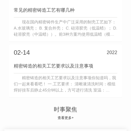
石墨型铸造相比，可降低机...
常见的精密铸造工艺有哪几种
现在国内精密铸件生产中广泛采用的制壳工艺如下：
A.水玻璃壳； B. 复合外壳； C. 硅溶胶壳（低温蜡）； D.
硅溶胶壳（中温蜡））。前3种方案均使用低温蜡（模
具）。1、水玻璃壳工艺在我国已有近50年的生产历史，
其厂点仍占我国熔模铸造厂家的75%以上。经过精密铸造
02-14
2022
行业同仁半个世纪的不懈努力，水玻璃外壳技术的应用研
究达...
精密铸造的相关工艺要求以及注意事项
精密铸造的相关工艺要求以及注意事项你知道吗，我
们一起来看看吧！ 一.工艺要求： 清晰液清洗时间：模组
焊好挂车后静止45分钟以上，方可进行清洗 室温：
24±2℃ 二.操作程序： 1. 将组好静止45分钟以上的模组
从小车上取下。把模组浸入清洗液中正反往复振动10次
左右，...
时事聚焦
查看更多+