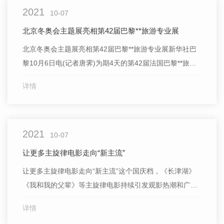
2021
10-07
北京冬奥会主题展亮相第42届巴黎**旅游专业展
北京冬奥会主题展亮相第42届巴黎**旅游专业展新华社巴
黎10月6日电(记者唐霁)为期4天的第42届法国巴黎**旅游
专业展5日在巴黎凡尔赛门展览中心拉开帷幕，以2022年
详情
北京冬奥会为主题的中国展台受到法国旅游业者和民众的
广泛关注。中国展台位于本届展会的亚太区，以2022年北
京冬奥会为主题，体现了整体开放、生态环保的空间设...
2021
10-07
让更多主旋律电影走向“新主流”
让更多主旋律电影走向“新主流”这个国庆档，《长津湖》
《我和我的父辈》等主旋律电影持续引发观影热潮和广大
观众积极评价。截至5日晚，今年国庆档票房已突破40亿
详情
元。近年来，众多主旋律影片以精深的主题表达、**的艺