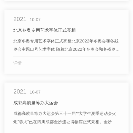
术表现、精良的技术制作，赢得口碑与票房双丰收，其“出
圈”越来越强烈地表明，主旋律电影已经成为“新主流”。以
2021
讲述抗美...
10-07
北京冬奥专用艺术字体正式亮相
北京冬奥专用艺术字体正式亮相北京2022年冬奥会和冬残
奥会主题口号艺术字体 随着北京2022年冬奥会和冬残奥会
主题口号于9月17日正式发布，北京2022年冬奥会和冬残
详情
奥会主题口号艺术字体(冬奥专用艺术字体)6日正式亮相并
投入使用。奥运会不仅是**瞩目的体育盛会，更是**..的文
化盛会，是体现主办国文化形象的重要平台。在...
2021
10-07
成都高质量筹办大运会
成都高质量筹办大运会第三十一届**大学生夏季运动会火
炬“蓉火”已在四川成都金沙遗址博物馆正式亮相。金沙遗
址，是长江上游古蜀王国的都邑。如今的成都，**赛事与